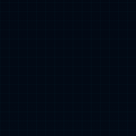
已结束 · 全场
✅ 已结束
CBA · 半决赛
108 : 95
辽宁
广东
已结束 · 全场
🏅 热门联赛
🏴󠁧󠁢󠁥󠁮󠁧󠁿
🇪🇸
🇩🇪
🇮🇹
英超
西甲
德甲
意甲
📰 热门资讯
更多 →