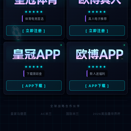
2 : 1
🇧🇷
🇦🇷
进行中 · 78'
LIVE
小组赛 · 第2轮
葡萄牙
法国
1 : 0
🇵🇹
🇫🇷
进行中 · 63'
✅ 已结束
小组赛 · 第1轮
德国
西班牙
3 : 2
🇩🇪
🇪🇸
已结束 · 全场
✅ 已结束
小组赛 · 第1轮
英格兰
荷兰
0 : 1