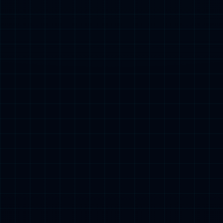
2026赛季越位判罚新规，球迷必看。
a2sfieldandtab.com
中超名场面：赛后球员互换球衣引发热议
温情瞬间展现中国足球联赛良好氛围。
a2sfieldandtab.com