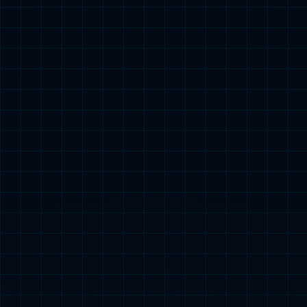
a2sfieldandtab.com
欧冠半决赛前瞻：皇马 vs 曼城巅峰对话
数据解读两队在欧冠赛场的统治力与关键球员表现。
2026-04-08 · 阅读 2.3w