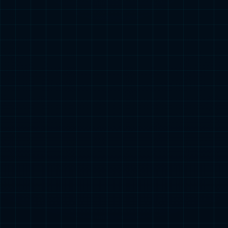
📊 排行榜
🏆 英超积分榜
前5名
#
球队
赛
胜
平
负
积分
1
曼城
33
25
5
3
80
2
阿森纳
33
24
7
2
79
3
利物浦
33
21
8
4
71
4
曼联
33
19
6
8
63
5
热刺
33
18
5
10
59
⚽ 英超射手榜
前5名