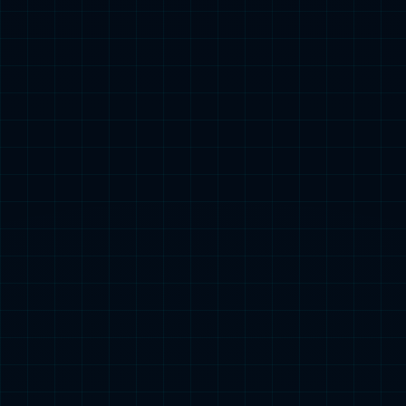
a2sfieldandtab.com
NBA季后赛：湖人逆转勇士 总比分2-1
詹姆斯砍下35分10助攻，率领湖人主场取胜。
2026-04-08 · 阅读 1.8w
a2sfieldandtab.com
中超第8轮：上海海港 vs 山东泰山 赛前分析
两队近期状态火热，榜首之争一触即发。
2026-04-08 · 阅读 1.2w