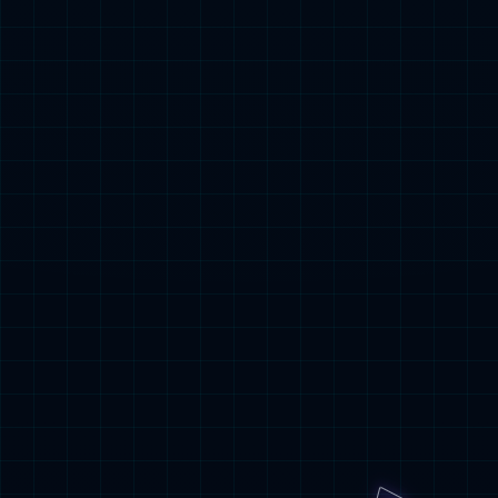
a2sfieldandtab.com
C罗在沙特联赛再演帽子戏法 39岁状态依旧
葡萄牙巨星用表现回应所有质疑。
a2sfieldandtab.com
姆巴佩未来去向：皇马还是留巴黎？
多方消息源透露法国前锋正在权衡选项。